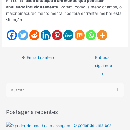
Em suma,
cada situação é um mundo que pode ser
analisado individualmente
. Porém, como já mencionamos, o
maior amadurecimento mental nos fará enfrentar melhor esta
situação.
Navegación
←
Entrada anterior
Entrada
de
siguiente
entradas
→
B
u
s
c
Postagens recentes
a
O poder de uma boa
r