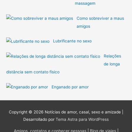
massagem
p
o
Como sobreviver a maus
r
amigos
:
Lubrificante no sexo
Relações
de longa
distância sem contato físico
Enganado por amor
Copyright © 2026
Notícias de amor, casal, sexo e amizade
|
Desarrollado por
Tema Astra para WordPress
Amigos, contatos e conhecer pessoas
|
Blog de viajes
|