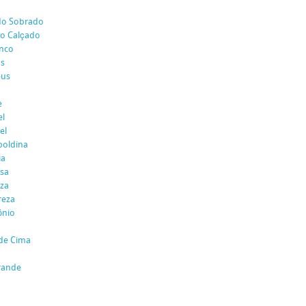
 do Sobrado
do Calçado
enco
us
eus
e
el
el
poldina
ia
esa
eza
reza
ônio
 de Cima
rande