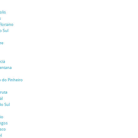
lis
s
Floriano
o Sul
re
cia
Santana
 do Pinheiro
ruta
al
do Sul
io
ngos
isco
l