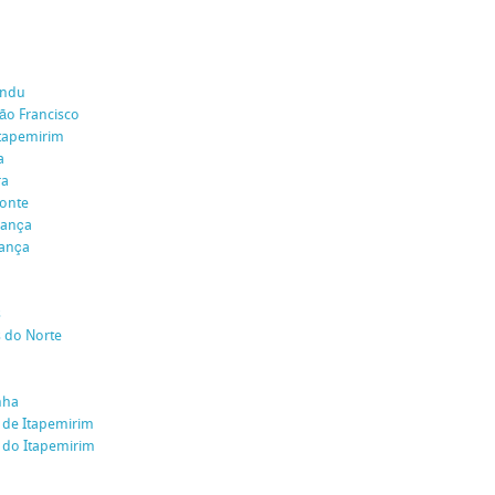
andu
ão Francisco
Itapemirim
a
ra
zonte
rança
rança
s
 do Norte
nha
 de Itapemirim
 do Itapemirim
o