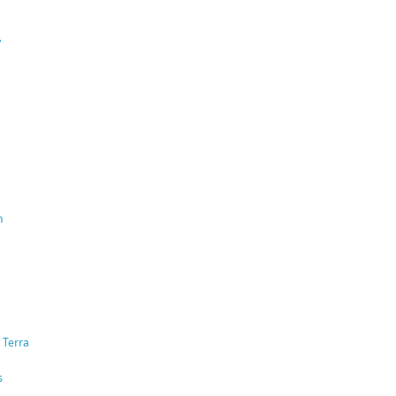
y
m
a
 Terra
s