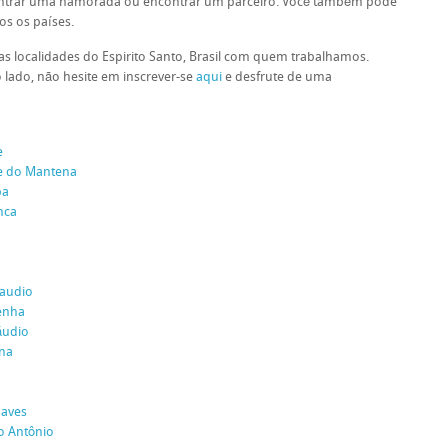
contrar uma namorada ou encontrar um parceiro. Você também pode
s os países.
as localidades do Espirito Santo, Brasil com quem trabalhamos.
 lado, não hesite em inscrever-se
aqui
e desfrute de uma
e
e do Mantena
pa
nca
laudio
enha
áudio
ena
haves
o Antônio