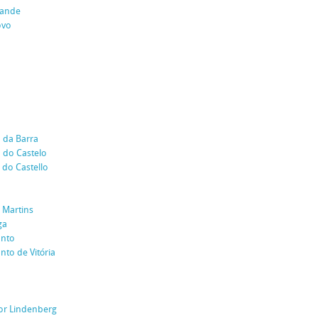
rande
ovo
 da Barra
 do Castelo
do Castello
 Martins
ga
anto
nto de Vitória
or Lindenberg