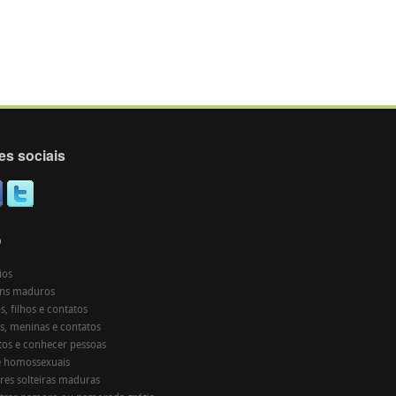
es sociais
O
ios
ns maduros
, filhos e contatos
s, meninas e contatos
tos e conhecer pessoas
e homossexuais
res solteiras maduras