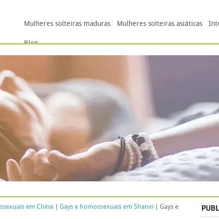
Mulheres solteiras maduras
Mulheres solteiras asiáticas
Int
Blog
PUBL
ssexuais em China
|
Gays e homossexuais em Shanxi
| Gays e