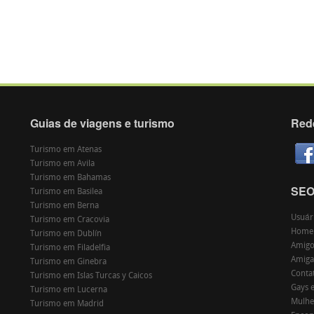
Guias de viagens e turismo
Red
Turismo em Atenas
Turismo em Avila
Turismo em Bahamas
SE
Turismo em Basilea
Turismo em Berna
Usuár
Turismo em Cracovia
Home
Turismo em Dublín
Amigos
Turismo em Filadelfia
Amiga
Turismo em Ginebra
Conta
Turismo em Islas Turcas y Caicos
Gays 
Turismo em Lucerna
Mulhe
Turismo em Madrid