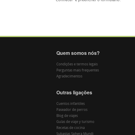
'Conhecer' e preencher o formulário.
Quem somos nós?
Condições e termos legais
Perguntas mais frequentes
Agradecimentos
Outras ligações
Cuentos infantiles
Paseador de perros
Blog de viajes
Guías de viaje y turismo
Recetas de cocina
Subastas Sphera Mundi