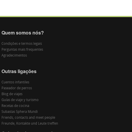
Quem somos nós?
Condições e termos legais
Perguntas mais frequentes
Agradecimentos
Outras ligações
Cuentos infantiles
Paseador de perros
Blog de viajes
Guías de viaje y turismo
Recetas de cocina
Subastas Sphera Mundi
Friends, contacts and meet people
Freunde, Kontakte und Leute treffen