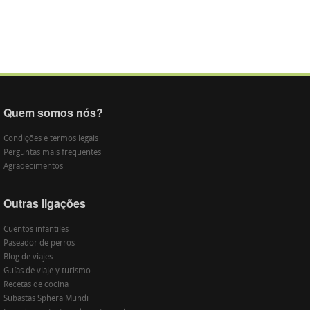
Quem somos nós?
Condições e termos legais
Perguntas mais frequentes
Agradecimentos
Outras ligações
Cuentos infantiles
Paseador de perros
Blog de viajes
Guías de viaje y turismo
Recetas de cocina
Subastas Sphera Mundi