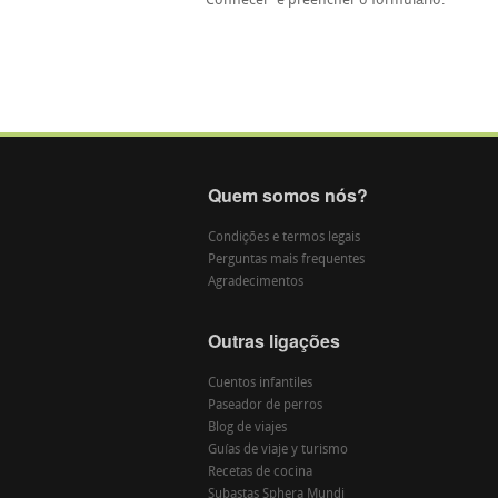
'Conhecer' e preencher o formulário.
Quem somos nós?
Condições e termos legais
Perguntas mais frequentes
Agradecimentos
Outras ligações
Cuentos infantiles
Paseador de perros
Blog de viajes
Guías de viaje y turismo
Recetas de cocina
Subastas Sphera Mundi