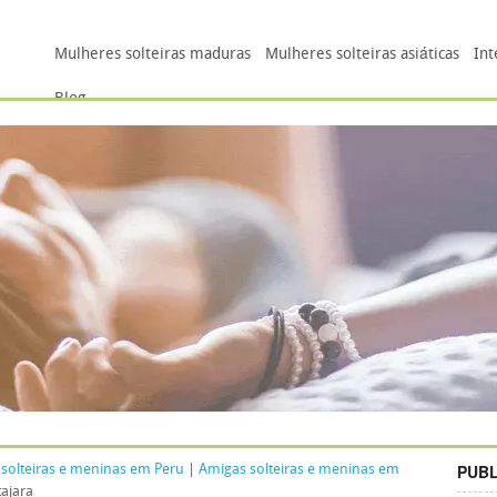
Mulheres solteiras maduras
Mulheres solteiras asiáticas
Int
Blog
PUBL
solteiras e meninas em Peru
|
Amigas solteiras e meninas em
ajara