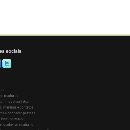
es sociais
O
ios
ns maduros
, filhos e contatos
s, meninas e contatos
tos e conhecer pessoas
e homossexuais
res solteiras maduras